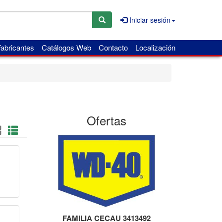
Iniciar sesión
abricantes
Catálogos Web
Contacto
Localización
Ofertas
FAMILIA CECAU 3413492
Am