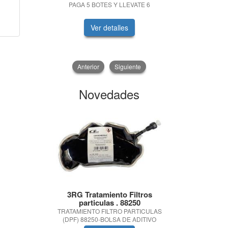
PAGA 5 BOTES Y LLEVATE 6
PACK 12V-60 
Ver detalles
V
Anterior
Siguiente
Novedades
3RG Tratamiento Filtros
PROD
particulas . 88250
A
TRATAMIENTO FILTRO PARTICULAS
JGO.4 ALFO
(DPF) 88250-BOLSA DE ADITIVO