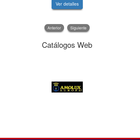
Ver detalles
V
Anterior
Siguiente
Catálogos Web