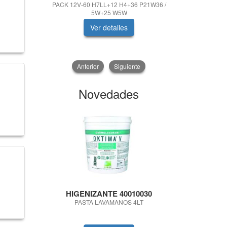
PACK 12V-60 H7LL+12 H4+36 P21W36 /
PAGA 5 
5W+25 W5W
Ver detalles
V
Anterior
Siguiente
Novedades
HIGENIZANTE 40010030
3RG Tra
part
PASTA LAVAMANOS 4LT
LIQUIDO ADIT