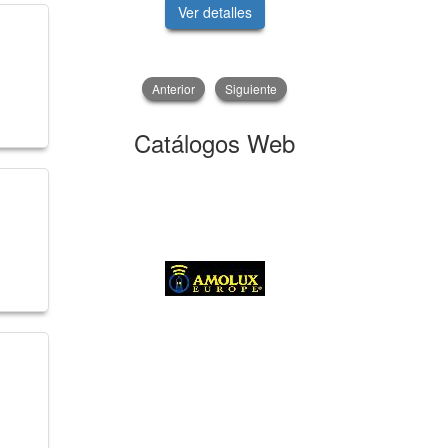
Ver detalles
V
Anterior
Siguiente
Catálogos Web