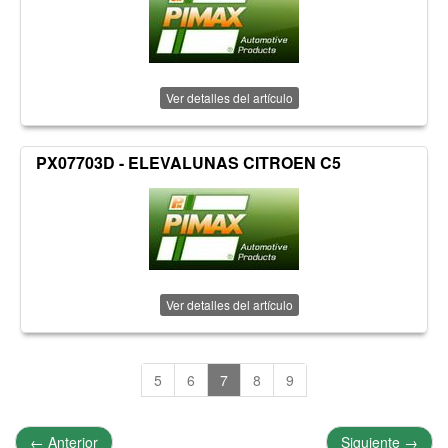
Ver detalles del artículo
PX07703D - ELEVALUNAS CITROEN C5
Ver detalles del artículo
5
6
7
8
9
←
Anterior
Siguiente
→