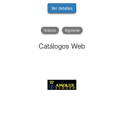
Ver detalles
V
Anterior
Siguiente
Catálogos Web