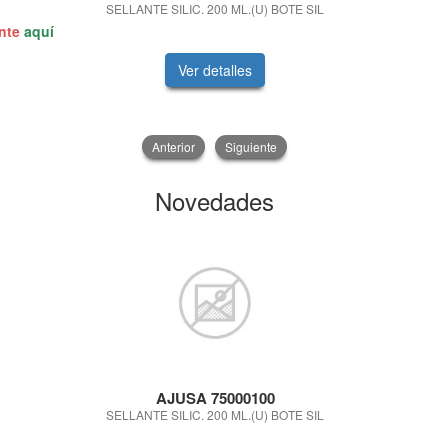
28
SELLANTE SILIC. 200 ML.(U) BOTE SIL
BATERIA CONT
ente
aquí
Ver detalles
V
Anterior
Siguiente
Novedades
AJUSA 75000100
FAMILI
SELLANTE SILIC. 200 ML.(U) BOTE SIL
PAGA 5 